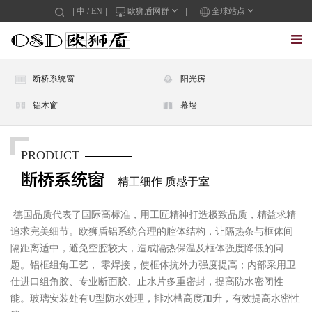
中
/
EN
欧狮盾网群
全球站点
断桥系统窗
阳光房
铝木窗
幕墙
PRODUCT
断桥系统窗
精工细作 质感于室
德国品质代表了国际高标准，用工匠精神打造极致品质，精益求精
追求完美细节。欧狮盾铝系统合理的腔体结构，让隔热条与框体间
隔距离适中，避免空腔较大，造成隔热保温及框体强度降低的问
题。铝框组角工艺， 零焊接，使框体抗外力强度提高；内部采用卫
仕进口组角胶、专业断面胶、止水片多重密封，提高防水密闭性
能。玻璃安装处有U型防水处理，排水槽高度加升，有效提高水密性